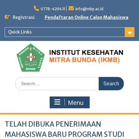
Skip
to
0778-429431
info@mbp.ac.id
content
Registrasi:
Pendaftaran Online Calon Mahasiswa
Quick Links
Search
for:
Menu
TELAH DIBUKA PENERIMAAN
MAHASISWA BARU PROGRAM STUDI