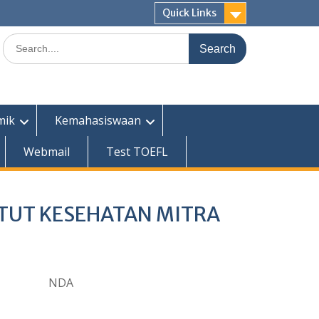
Quick Links
Search
for:
mik
Kemahasiswaan
Webmail
Test TOEFL
ITUT KESEHATAN MITRA
NDA