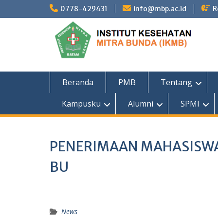
Skip
0778-429431
info@mbp.ac.id
R
to
content
Beranda
PMB
Tentang
Kampusku
Alumni
SPMI
PENERIMAAN MAHASISWA 
BU
News