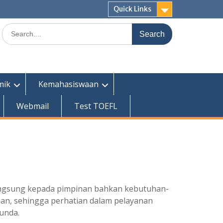
Quick Links
Search
for:
mik
Kemahasiswaan
Webmail
Test TOEFL
angsung kepada pimpinan bahkan kebutuhan-
n, sehingga perhatian dalam pelayanan
Bunda.