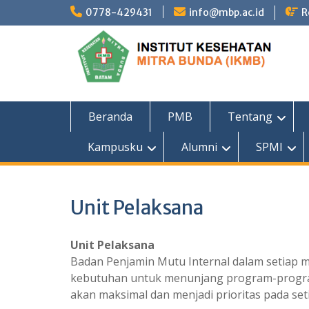
Skip
0778-429431
info@mbp.ac.id
R
to
content
Beranda
PMB
Tentang
Kampusku
Alumni
SPMI
Unit Pelaksana
Unit Pelaksana
Badan Penjamin Mutu Internal dalam setia
kebutuhan untuk menunjang program-program
akan maksimal dan menjadi prioritas pada set