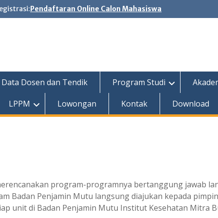
egistrasi:
Pendaftaran Online Calon Mahasiswa
Data Dosen dan Tendik
Program Studi
Akade
LPPM
Lowongan
Kontak
Download
p merencanakan program-programnya bertanggung jawab l
 Badan Penjamin Mutu langsung diajukan kepada pimpina
iap unit di Badan Penjamin Mutu Institut Kesehatan Mitra 