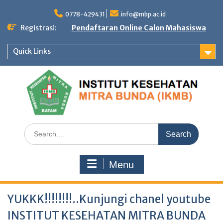
Skip
to
0778-429431
info@mbp.ac.id
content
Registrasi:
Pendaftaran Online Calon Mahasiswa
Quick Links
Search
for:
Menu
YUKKK!!!!!!!!..Kunjungi chanel youtube
INSTITUT KESEHATAN MITRA BUNDA