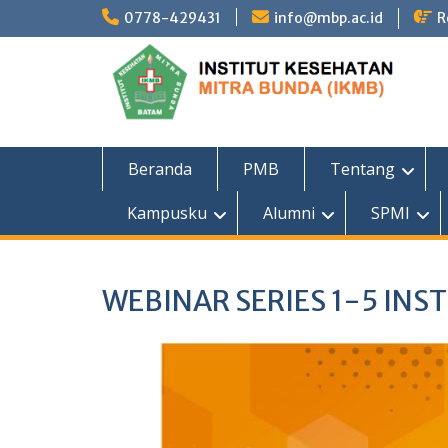
Skip
0778-429431
info@mbp.ac.id
R
to
content
Beranda
PMB
Tentang
Kampusku
Alumni
SPMI
WEBINAR SERIES 1-5 IN