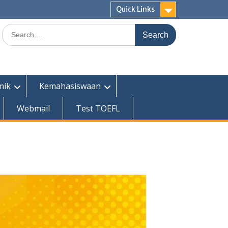
Quick Links
Search
for:
mik
Kemahasiswaan
Webmail
Test TOEFL