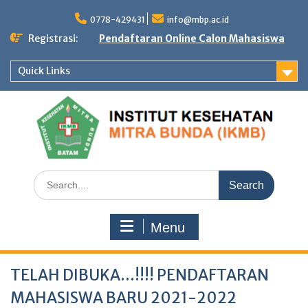
Skip
to
0778-429431
info@mbp.ac.id
content
Registrasi:
Pendaftaran Online Calon Mahasiswa
Quick Links
Search
for:
Menu
TELAH DIBUKA…!!!! PENDAFTARAN
MAHASISWA BARU 2021-2022