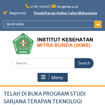
Skip
to
0778-429431
info@mbp.ac.id
content
Registrasi:
Pendaftaran Online Calon Mahasiswa
Quick Links
Search
for:
Menu
TELAH DI BUKA PROGRAM STUDI
SARJANA TERAPAN TEKNOLOGI