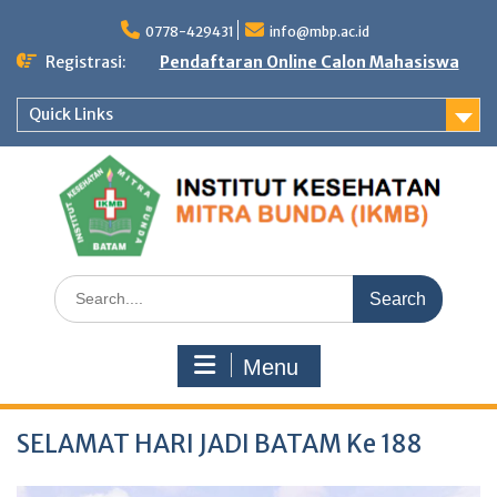
Skip
to
0778-429431
info@mbp.ac.id
content
Registrasi:
Pendaftaran Online Calon Mahasiswa
Quick Links
Search
for:
Menu
SELAMAT HARI JADI BATAM Ke 188