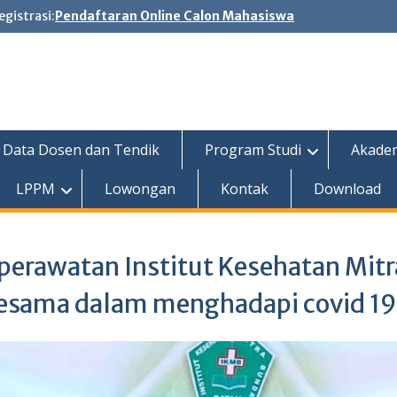
egistrasi:
Pendaftaran Online Calon Mahasiswa
Data Dosen dan Tendik
Program Studi
Akade
LPPM
Lowongan
Kontak
Download
perawatan Institut Kesehatan Mit
sama dalam menghadapi covid 1