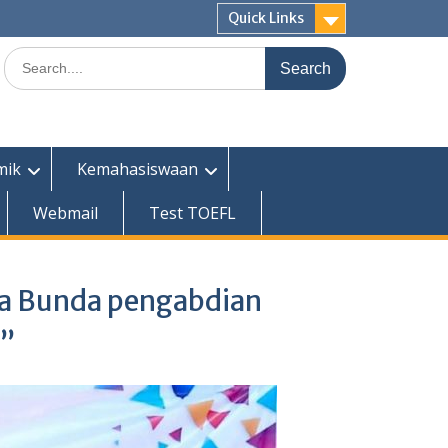
Quick Links
Search
for:
mik
Kemahasiswaan
Webmail
Test TOEFL
ra Bunda pengabdian
9”