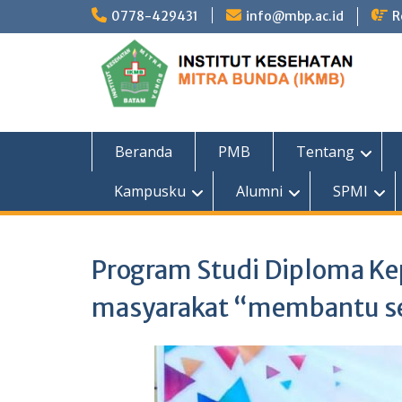
Skip
0778-429431
info@mbp.ac.id
R
to
content
Beranda
PMB
Tentang
Kampusku
Alumni
SPMI
Program Studi Diploma Ke
masyarakat “membantu se