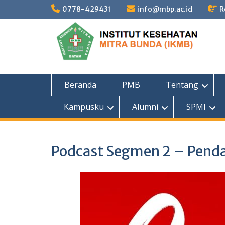
Skip
0778-429431
info@mbp.ac.id
R
to
content
Beranda
PMB
Tentang
Kampusku
Alumni
SPMI
Podcast Segmen 2 – Pendaf