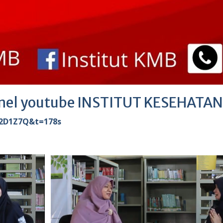
chanel youtube INSTITUT KESEHAT
_2D1Z7Q&t=178s