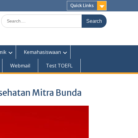
Quick Links
Search
for:
mik
Kemahasiswaan
Webmail
Test TOEFL
esehatan Mitra Bunda