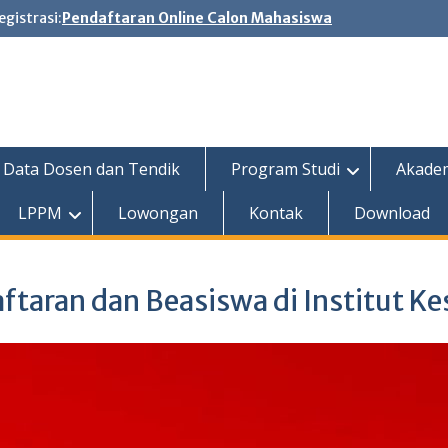
egistrasi:
Pendaftaran Online Calon Mahasiswa
Data Dosen dan Tendik
Program Studi
Akade
LPPM
Lowongan
Kontak
Download
taran dan Beasiswa di Institut K