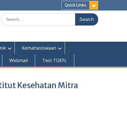
Quick Links
Search
for:
mik
Kemahasiswaan
Webmail
Test TOEFL
itut Kesehatan Mitra