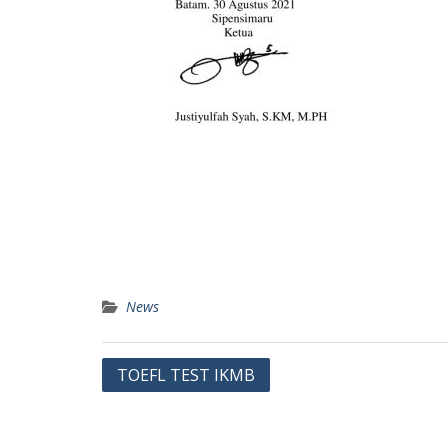
News
Post
TOEFL TEST IKMB
navigation