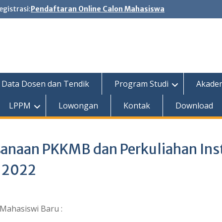
egistrasi:
Pendaftaran Online Calon Mahasiswa
Data Dosen dan Tendik
Program Studi
Akade
LPPM
Lowongan
Kontak
Download
sanaan PKKMB dan Perkuliahan Inst
/ 2022
Mahasiswi Baru :