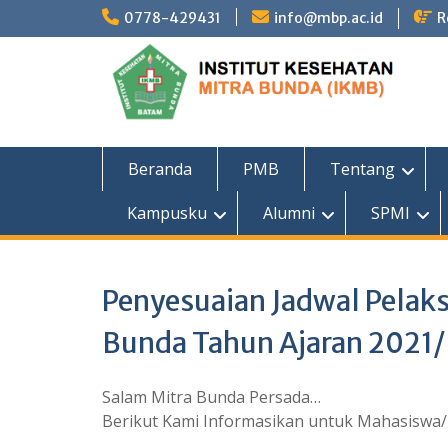
Skip
0778-429431
info@mbp.ac.id
R
to
content
Beranda
PMB
Tentang
Kampusku
Alumni
SPMI
Penyesuaian Jadwal Pelak
Bunda Tahun Ajaran 2021
Salam Mitra Bunda Persada…
Berikut Kami Informasikan untuk Mahasiswa/