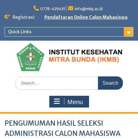
Skip
to
0778-429431
info@mbp.ac.id
content
Registrasi:
Pendaftaran Online Calon Mahasiswa
Quick Links
Search
for:
Menu
PENGUMUMAN HASIL SELEKSI
ADMINISTRASI CALON MAHASISWA