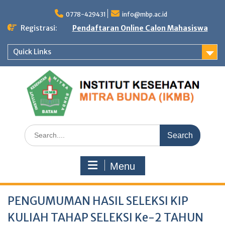
Skip
to
0778-429431
info@mbp.ac.id
content
Registrasi:
Pendaftaran Online Calon Mahasiswa
Quick Links
Search
for:
Menu
PENGUMUMAN HASIL SELEKSI KIP
KULIAH TAHAP SELEKSI Ke-2 TAHUN