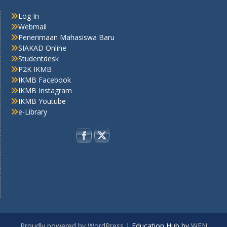
Log In
Webmail
Penerimaan Mahasiswa Baru
SIAKAD Online
Studentdesk
P2K IKMB
IKMB Facebook
IKMB Instagram
IKMB Youtube
e-Library
Proudly powered by WordPress
|
Education Hub by
WEN