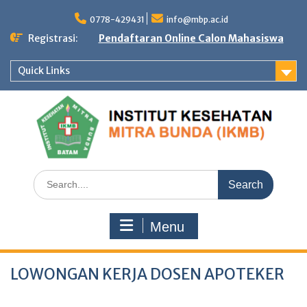
Skip
to
0778-429431
info@mbp.ac.id
content
Registrasi:
Pendaftaran Online Calon Mahasiswa
Quick Links
Search
for:
Menu
LOWONGAN KERJA DOSEN APOTEKER