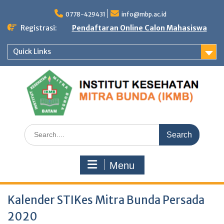
Skip
to
0778-429431
info@mbp.ac.id
content
Registrasi:
Pendaftaran Online Calon Mahasiswa
Quick Links
Search
for:
Menu
Kalender STIKes Mitra Bunda Persada
2020