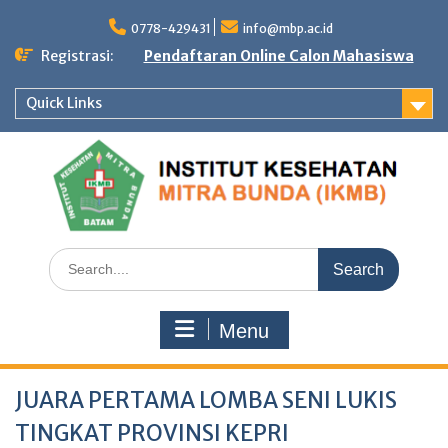
Skip
to
0778-429431
info@mbp.ac.id
content
Registrasi:
Pendaftaran Online Calon Mahasiswa
Quick Links
Search
for:
Menu
JUARA PERTAMA LOMBA SENI LUKIS
TINGKAT PROVINSI KEPRI