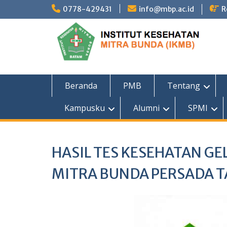
Skip
0778-429431
info@mbp.ac.id
R
to
content
Beranda
PMB
Tentang
Kampusku
Alumni
SPMI
HASIL TES KESEHATAN G
MITRA BUNDA PERSADA T