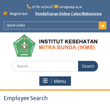
Skip
to
0778-429431
info@mbp.ac.id
content
Registrasi:
Pendaftaran Online Calon Mahasiswa
Quick Links
Search
for:
Menu
Employee Search